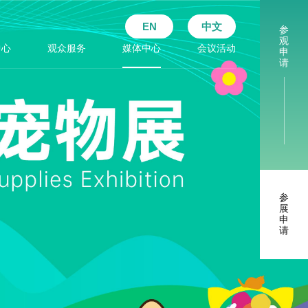
EN
中文
参
观
中心
观众服务
媒体中心
会议活动
申
请
参
展
申
请